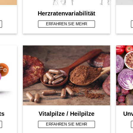
Herzratenvariabilität
ERFAHREN SIE MEHR
ts
Vitalpilze / Heilpilze
Unv
ERFAHREN SIE MEHR