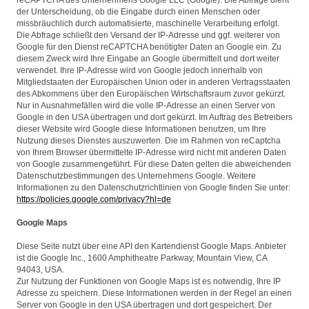
reCAPTCHA des Unternehmens Google LLC (Google). Die Abfrage dient
der Unterscheidung, ob die Eingabe durch einen Menschen oder
missbräuchlich durch automatisierte, maschinelle Verarbeitung erfolgt.
Die Abfrage schließt den Versand der IP-Adresse und ggf. weiterer von
Google für den Dienst reCAPTCHA benötigter Daten an Google ein. Zu
diesem Zweck wird Ihre Eingabe an Google übermittelt und dort weiter
verwendet. Ihre IP-Adresse wird von Google jedoch innerhalb von
Mitgliedstaaten der Europäischen Union oder in anderen Vertragsstaaten
des Abkommens über den Europäischen Wirtschaftsraum zuvor gekürzt.
Nur in Ausnahmefällen wird die volle IP-Adresse an einen Server von
Google in den USA übertragen und dort gekürzt. Im Auftrag des Betreibers
dieser Website wird Google diese Informationen benutzen, um Ihre
Nutzung dieses Dienstes auszuwerten. Die im Rahmen von reCaptcha
von Ihrem Browser übermittelte IP-Adresse wird nicht mit anderen Daten
von Google zusammengeführt. Für diese Daten gelten die abweichenden
Datenschutzbestimmungen des Unternehmens Google. Weitere
Informationen zu den Datenschutzrichtlinien von Google finden Sie unter:
https://policies.google.com/privacy?hl=de
Google Maps
Diese Seite nutzt über eine API den Kartendienst Google Maps. Anbieter
ist die Google Inc., 1600 Amphitheatre Parkway, Mountain View, CA
94043, USA.
Zur Nutzung der Funktionen von Google Maps ist es notwendig, Ihre IP
Adresse zu speichern. Diese Informationen werden in der Regel an einen
Server von Google in den USA übertragen und dort gespeichert. Der