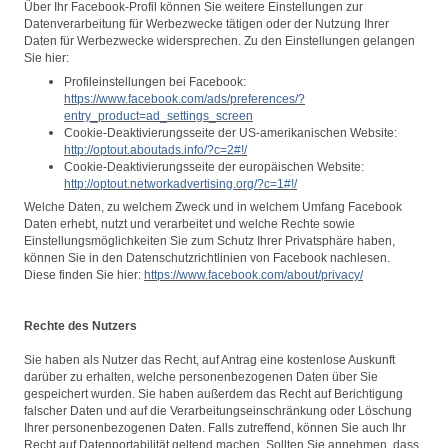
Über Ihr Facebook-Profil können Sie weitere Einstellungen zur
Datenverarbeitung für Werbezwecke tätigen oder der Nutzung Ihrer
Daten für Werbezwecke widersprechen. Zu den Einstellungen gelangen
Sie hier:
Profileinstellungen bei Facebook:
https://www.facebook.com/ads/preferences/?
entry_product=ad_settings_screen
Cookie-Deaktivierungsseite der US-amerikanischen Website:
http://optout.aboutads.info/?c=2#!/
Cookie-Deaktivierungsseite der europäischen Website:
http://optout.networkadvertising.org/?c=1#!/
Welche Daten, zu welchem Zweck und in welchem Umfang Facebook
Daten erhebt, nutzt und verarbeitet und welche Rechte sowie
Einstellungsmöglichkeiten Sie zum Schutz Ihrer Privatsphäre haben,
können Sie in den Datenschutzrichtlinien von Facebook nachlesen.
Diese finden Sie hier:
https://www.facebook.com/about/privacy/
Rechte des Nutzers
Sie haben als Nutzer das Recht, auf Antrag eine kostenlose Auskunft
darüber zu erhalten, welche personenbezogenen Daten über Sie
gespeichert wurden. Sie haben außerdem das Recht auf Berichtigung
falscher Daten und auf die Verarbeitungseinschränkung oder Löschung
Ihrer personenbezogenen Daten. Falls zutreffend, können Sie auch Ihr
Recht auf Datenportabilität geltend machen. Sollten Sie annehmen, dass