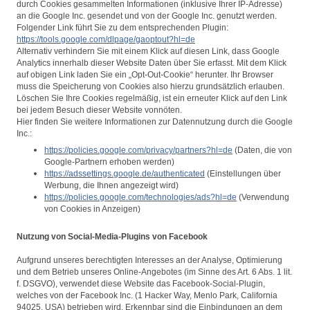
durch Cookies gesammelten Informationen (inklusive Ihrer IP-Adresse)
an die Google Inc. gesendet und von der Google Inc. genutzt werden.
Folgender Link führt Sie zu dem entsprechenden Plugin:
https://tools.google.com/dlpage/gaoptout?hl=de
Alternativ verhindern Sie mit einem Klick auf diesen Link, dass Google
Analytics innerhalb dieser Website Daten über Sie erfasst. Mit dem Klick
auf obigen Link laden Sie ein „Opt-Out-Cookie“ herunter. Ihr Browser
muss die Speicherung von Cookies also hierzu grundsätzlich erlauben.
Löschen Sie Ihre Cookies regelmäßig, ist ein erneuter Klick auf den Link
bei jedem Besuch dieser Website vonnöten.
Hier finden Sie weitere Informationen zur Datennutzung durch die Google
Inc.:
https://policies.google.com/privacy/partners?hl=de
(Daten, die von
Google-Partnern erhoben werden)
https://adssettings.google.de/authenticated
(Einstellungen über
Werbung, die Ihnen angezeigt wird)
https://policies.google.com/technologies/ads?hl=de
(Verwendung
von Cookies in Anzeigen)
Nutzung von Social-Media-Plugins von Facebook
Aufgrund unseres berechtigten Interesses an der Analyse, Optimierung
und dem Betrieb unseres Online-Angebotes (im Sinne des Art. 6 Abs. 1 lit.
f. DSGVO), verwendet diese Website das Facebook-Social-Plugin,
welches von der Facebook Inc. (1 Hacker Way, Menlo Park, California
94025, USA) betrieben wird. Erkennbar sind die Einbindungen an dem