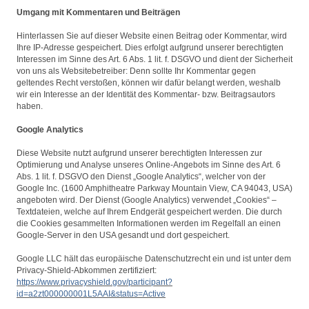
Umgang mit Kommentaren und Beiträgen
Hinterlassen Sie auf dieser Website einen Beitrag oder Kommentar, wird
Ihre IP-Adresse gespeichert. Dies erfolgt aufgrund unserer berechtigten
Interessen im Sinne des Art. 6 Abs. 1 lit. f. DSGVO und dient der Sicherheit
von uns als Websitebetreiber: Denn sollte Ihr Kommentar gegen
geltendes Recht verstoßen, können wir dafür belangt werden, weshalb
wir ein Interesse an der Identität des Kommentar- bzw. Beitragsautors
haben.
Google Analytics
Diese Website nutzt aufgrund unserer berechtigten Interessen zur
Optimierung und Analyse unseres Online-Angebots im Sinne des Art. 6
Abs. 1 lit. f. DSGVO den Dienst „Google Analytics“, welcher von der
Google Inc. (1600 Amphitheatre Parkway Mountain View, CA 94043, USA)
angeboten wird. Der Dienst (Google Analytics) verwendet „Cookies“ –
Textdateien, welche auf Ihrem Endgerät gespeichert werden. Die durch
die Cookies gesammelten Informationen werden im Regelfall an einen
Google-Server in den USA gesandt und dort gespeichert.
Google LLC hält das europäische Datenschutzrecht ein und ist unter dem
Privacy-Shield-Abkommen zertifiziert:
https://www.privacyshield.gov/participant?
id=a2zt000000001L5AAI&status=Active