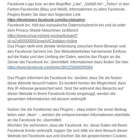
Facebook-Logo bzw. an den Begriffen „Like“, „Gefällt mir“, „Teilen“ in den
Farben Facebooks (Blau und Weiß). Informationen zu allen Facebook-
Plugins finden Sie über den folgenden Link:
https://developers.facebook.com/docs/plugins/
Facebook Inc. hält das europäische Datenschutzrecht ein und ist unter
dem Privacy-Shield-Abkommen zertifiziert:
https://www.privacyshield.gov/participant?
id=a2zt0000000GnywAAC&status=Active
Das Plugin stellt eine direkte Verbindung zwischen Ihrem Browser und
den Facebook-Servern her. Der Websitebetreiber hat keinerlei Einfluss
auf die Natur und den Umfang der Daten, welche das Plugin an die
Server der Facebook Inc. übermittelt. Informationen dazu finden Sie hier:
https://www.facebook.com/help/186325668085084
Das Plugin informiert die Facebook Inc. darüber, dass Sie als Nutzer
diese Website besucht haben. Es besteht hierbei die Möglichkeit, dass
Ihre IP-Adresse gespeichert wird. Sind Sie während des Besuchs auf
dieser Website in Ihrem Facebook-Konto eingeloggt, werden die
genannten Informationen mit diesem verknüpft.
Nutzen Sie die Funktionen des Plugins – etwa indem Sie einen Beitrag
teilen oder „liken“ –, werden die entsprechenden Informationen ebenfalls
an die Facebook Inc. übermittelt.
Möchten Sie verhindern, dass die Facebook. Inc. diese Daten mit Ihrem
Facebook-Konto verknüpft, loggen Sie sich bitte vor dem Besuch dieser
Website bei Facebook aus und löschen Sie die gespeicherten Cookies.